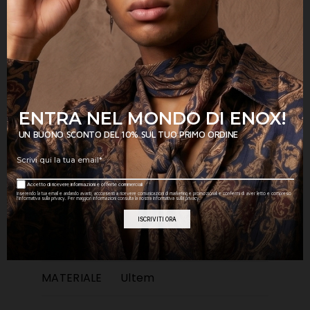
Tra le ultime novità nella collezione ENOX
ULTEM! Un nuovo modello di occhiali dalla
doppia clip intercambiabile per avere a
disposizione, con un semplice gesto, ben
tre occhiali in uno solo, adattandolo al
proprio outfit quotidiano.
ENTRA NEL MONDO DI ENOX!
UN BUONO SCONTO DEL 10% SUL TUO PRIMO ORDINE
FORMA
Squadrato
COLORE
Accetto di ricevere informazioni e offerte commerciali
Sfumato + Specchiato
Inserendo la tua email e andando avanti, acconsenti a ricevere comunicazioni di marketing e promozionali e confermi di aver letto e compreso
l’Informativa sulla privacy. Per maggiori informazioni consulta la nostra Informativa sulla privacy.
LENTE
GENERE
Unisex
MATERIALE
Ultem