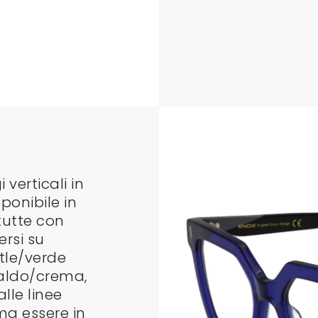
 verticali in
sponibile in
tutte con
ersi su
rtle/verde
aldo/crema,
alle linee
ma essere in