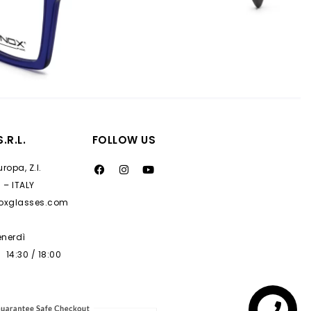
.R.L.
FOLLOW US
ropa, Z.I.
 – ITALY
noxglasses.com
enerdì
 14:30 / 18:00