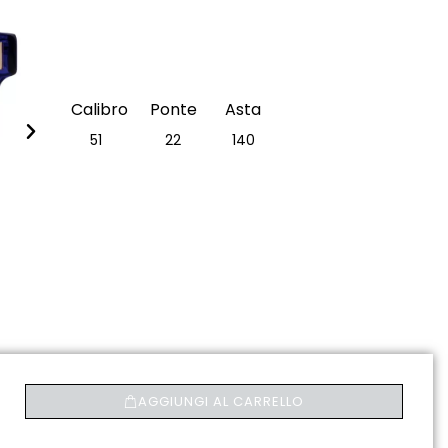
Calibro
Ponte
Asta
51
22
140
(Non
(Non
(Non
disponibile)​
disponibile)​
disponibile)​
AGGIUNGI AL CARRELLO