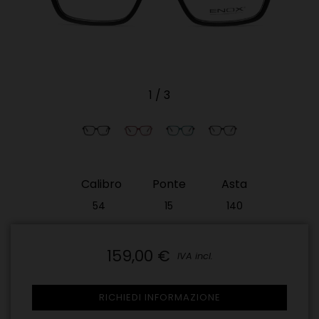
1
/
3
Calibro
Ponte
Asta
54
15
140
(Non
(Non
(Non
disponibile)​
disponibile)​
disponibile)​
159,00 €
IVA incl.
RICHIEDI INFORMAZIONE