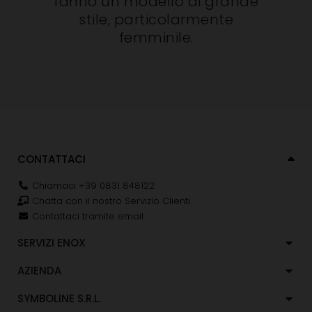
fanno un modello di grande
stile, particolarmente
femminile.
CONTATTACI
Chiamaci +39 0831 848122
Chatta con il nostro Servizio Clienti
Contattaci tramite email
SERVIZI ENOX
AZIENDA
SYMBOLINE S.R.L.