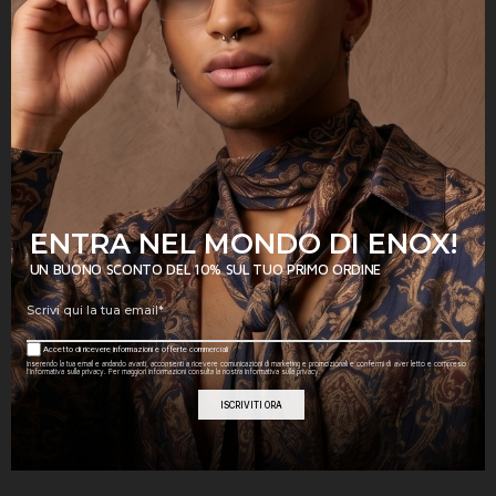
Occhiali da sole in acetato della nuova
collezione donna ENOX. La struttura
robusta e le dimensioni oversize
caratterizzano questa creazione dal
design singolare e importante.
FORMA
Squadrato
ENTRA NEL MONDO DI ENOX!
COLORE
UN BUONO SCONTO DEL 10% SUL TUO PRIMO ORDINE
Degradè
LENTE
Accetto di ricevere informazioni e offerte commerciali
GENERE
Donna
Inserendo la tua email e andando avanti, acconsenti a ricevere comunicazioni di marketing e promozionali e confermi di aver letto e compreso
l’Informativa sulla privacy. Per maggiori informazioni consulta la nostra Informativa sulla privacy.
MATERIALE
Acetato