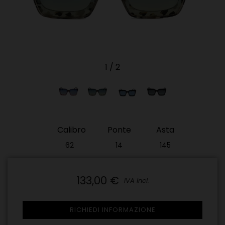
1
/
2
Calibro
Ponte
Asta
62
14
145
(Non
(Non
(Non
disponibile)​
disponibile)​
disponibile)​
133,00 €
IVA incl.
RICHIEDI INFORMAZIONE