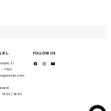
.R.L.
FOLLOW US
ropa, Z.I.
 – ITALY
noxglasses.com
enerdì
 14:30 / 18:00