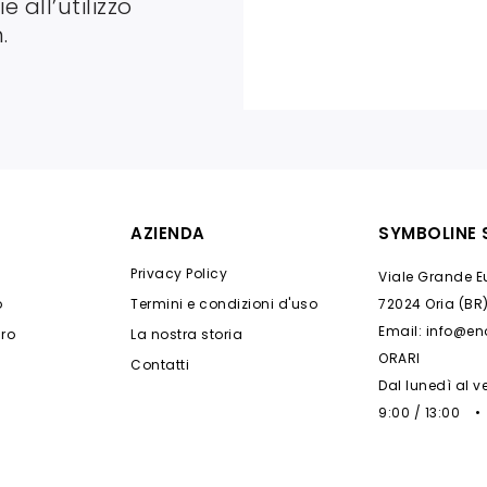
e all’utilizzo
.
AZIENDA
SYMBOLINE S
Privacy Policy
Viale Grande Eu
o
Termini e condizioni d'uso
72024 Oria (BR)
Email: info@e
ro
La nostra storia
ORARI
Contatti
Dal lunedì al v
9:00 / 13:00 •