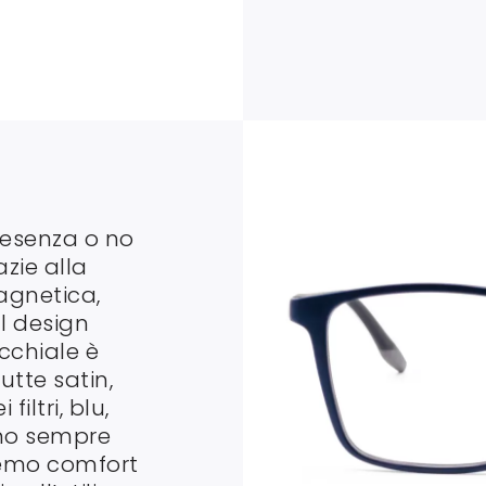
presenza o no
azie alla
agnetica,
al design
occhiale è
utte satin,
filtri, blu,
ono sempre
remo comfort